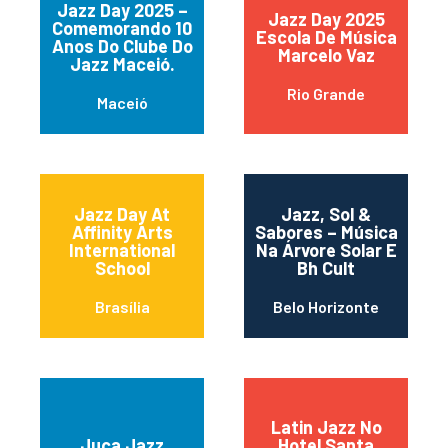
Jazz Day 2025 –
Jazz Day 2025
Comemorando 10
Escola De Música
Anos Do Clube Do
Marcelo Vaz
Jazz Maceió.
Rio Grande
Maceió
Jazz Day At
Jazz, Sol &
Affinity Arts
Sabores – Música
International
Na Árvore Solar E
School
Bh Cult
Brasília
Belo Horizonte
Latin Jazz No
Juca Jazz
Hotel Santa