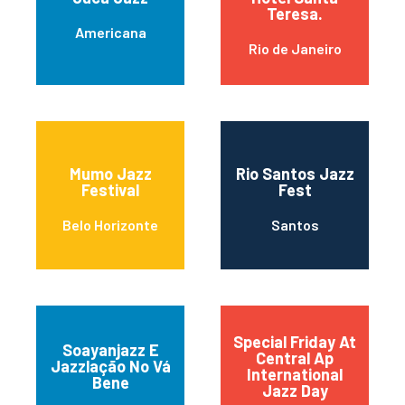
Teresa.
Americana
Rio de Janeiro
Mumo Jazz
Rio Santos Jazz
Festival
Fest
Belo Horizonte
Santos
Special Friday At
Soayanjazz E
Central Ap
Jazzlação No Vá
International
Bene
Jazz Day