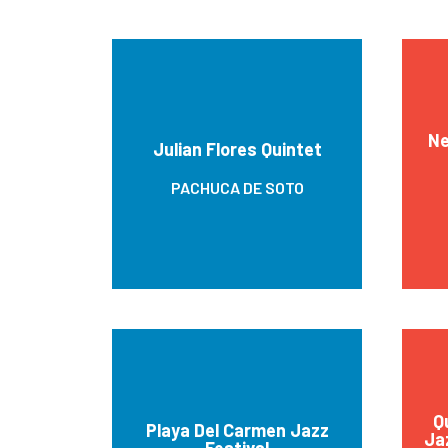
Ne
Julian Flores Quintet
PACHUCA DE SOTO
Q
Playa Del Carmen Jazz
Ja
Festival