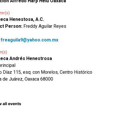
ción Alfredo Harp Helú Oaxaca
zer(s)
oteca Henestosa, A.C.
ct Person:
Freddy Aguilar Reyes
:
freaguila9@yahoo.com.mx
n(s)
oteca Andrés Henestrosa
principal
io Díaz 115, esq. con Morelos, Centro Histórico
a de Juárez, Oaxaca 68000
 all events