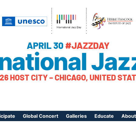
APRIL 30
#JAZZDAY
rnational Jaz
26 HOST CITY – CHICAGO, UNITED STA
icipate
Global Concert
Galleries
Educate
About
ister Your Event
Videos
Educational Reso
About