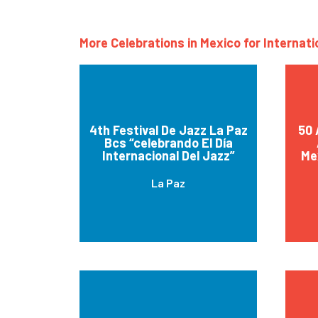
More Celebrations in Mexico for Internat
4th Festival De Jazz La Paz
50 
Bcs “celebrando El Día
Internacional Del Jazz”
Me
La Paz