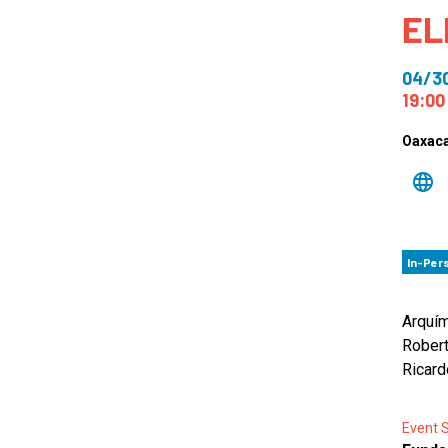
EL
How
Mee
04/3
Jaz
19:00
Jaz
Oaxaca
In-Per
Arquím
Robert
Ricard
Event 