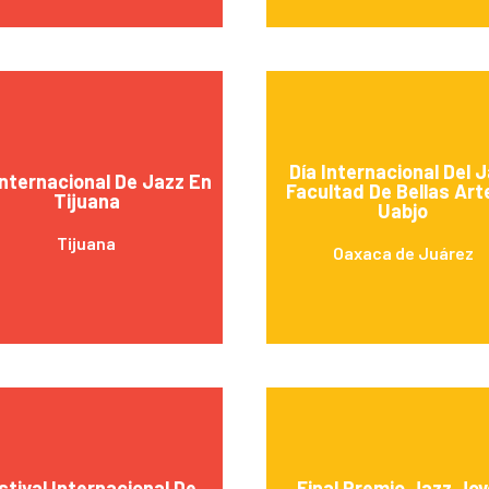
Día Internacional Del 
Internacional De Jazz En
Facultad De Bellas Art
Tijuana
Uabjo
Tijuana
Oaxaca de Juárez
stival Internacional De
Final Premio Jazz Jo