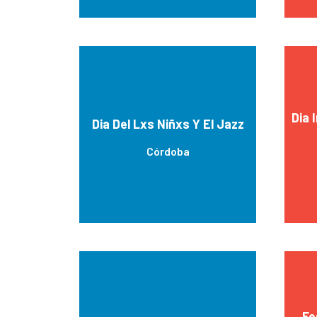
Dia 
Dia Del Lxs Niñxs Y El Jazz
Córdoba
Fe