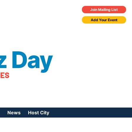
Join Mailing List
Add Your Event
z Day
TES
News
Host City
urces
 Jazz Day
Press Coverage