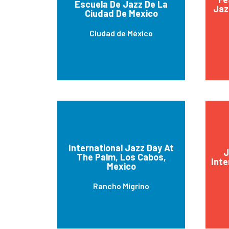
Escuela De Jazz De La
Jaz
Ciudad De Mexico
Ciudad de México
International Jazz Day At
J
The Palm, Los Cabos,
Inte
Mexico
Rancho Migrino