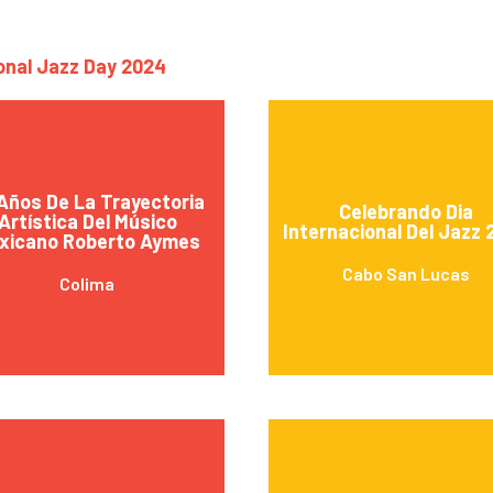
ional Jazz Day 2024
Años De La Trayectoria
Celebrando Dia
Artística Del Músico
Internacional Del Jazz
xicano Roberto Aymes
Cabo San Lucas
Colima