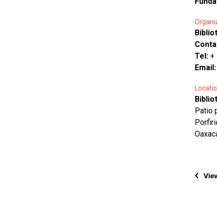
Funda
Organi
Bibli
Conta
Tel:
+
Email
Locatio
Bibli
Patio 
Porfir
Oaxac
View