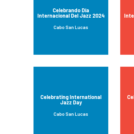
Celebrando Día
Internacional Del Jazz 2024
Inte
Cabo San Lucas
Celebrating International
Ce
Jazz Day
Cabo San Lucas