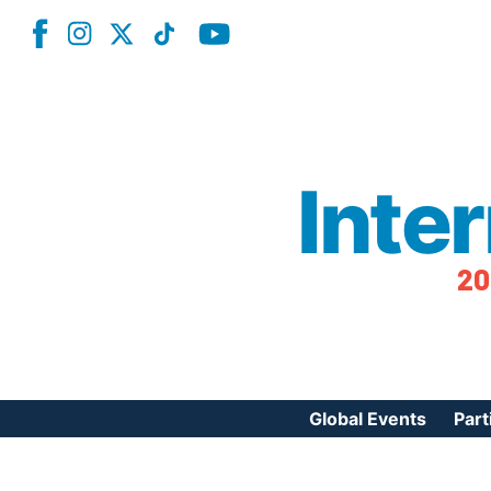
Inte
20
Global Events
Part
Reg