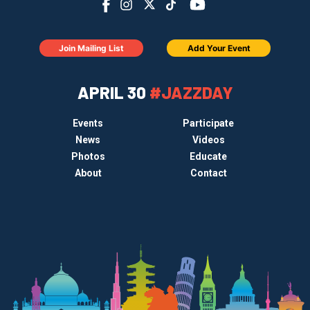
Join Mailing List
Add Your Event
APRIL 30
#JAZZDAY
Events
Participate
News
Videos
Photos
Educate
About
Contact