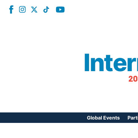
Inte
20
Global Events
Part
Reg